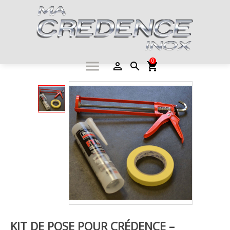
0
menu
person_outline
search
shopping_cart
KIT DE POSE POUR CRÉDENCE –