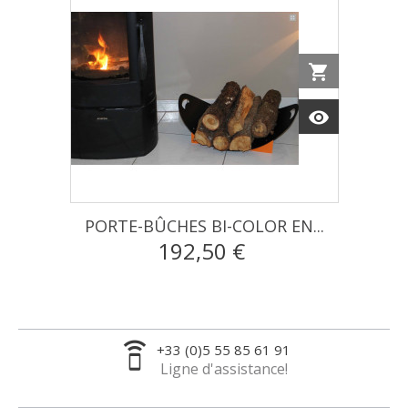
Add to car
shopping_cart
Vue
visibility
PORTE-BÛCHES BI-COLOR EN...
192,50 €
speaker_phone
+33 (0)5 55 85 61 91
Ligne d'assistance!