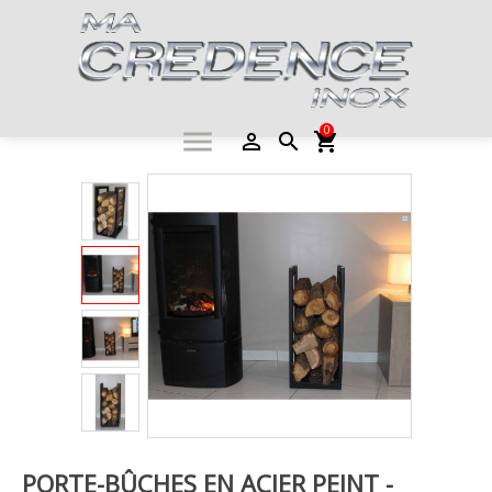
0
menu
person_outline
search
shopping_cart
PORTE-BÛCHES EN ACIER PEINT -