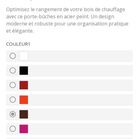
Optimisez le rangement de votre bois de chauffage
avec ce porte-bûches en acier peint. Un design
moderne et robuste pour une organisation pratique
et élégante.
COULEUR1
BLANC
radio_button_unchecked
RAL
9003
NOIR
radio_button_unchecked
RAL
9005
ROUGE
radio_button_unchecked
RAL
3002
ORANGE
radio_button_unchecked
RAL
2004
CHOCOLAT
radio_button_checked
RAL
8011
ROSE
radio_button_unchecked
RAL